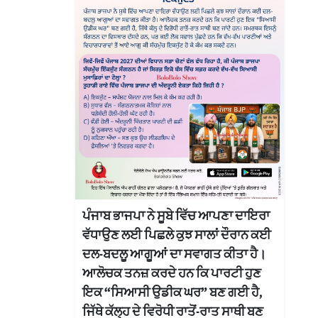
ਪੰਜਾਬ ਭਾਜਪਾ ਨੇ ਸੂਬੇ ਵਿੱਚ ਆਪਣਾ ਦਾਇਰਾ
ਵੱਧਾਉਣ ਲਈ ਪਿਛਲੇ ਕੁਝ ਸਾਲਾਂ ਦੌਰਾਨ ਕਈ
ਦਲ-ਬਦਲੂ ਆਗੂਆਂ ਦਾ ਸਵਾਗਤ ਕੀਤਾ ਹੈ।
ਆਲੋਚਕ ਤਨਜ਼ ਕਰਦੇ ਹਨ ਕਿ ਪਾਰਟੀ ਹੁਣ
ਇਕ “ਸਿਆਸੀ ਉਡੀਕ ਘਰ” ਬਣ ਗਈ ਹੈ,
ਜਿੱਥੇ ਕੱਲ੍ਹ ਦੇ ਵਿਰੋਧੀ ਰਾਤੋਂ-ਰਾਤ ਸਾਥੀ ਬਣ