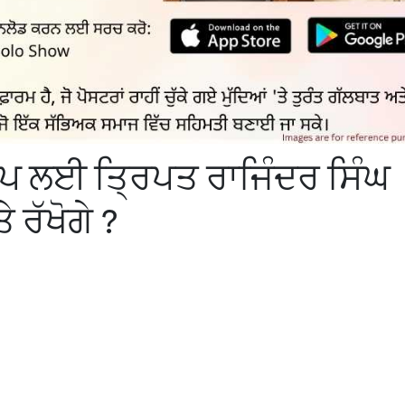
ਿਪ ਲਈ ਤ੍ਰਿਪਤ ਰਾਜਿੰਦਰ ਸਿੰਘ
ੇ ਰੱਖੋਗੇ ?