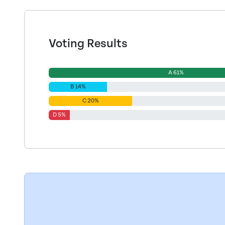
Voting Results
A 61%
B 14%
C 20%
D 5%