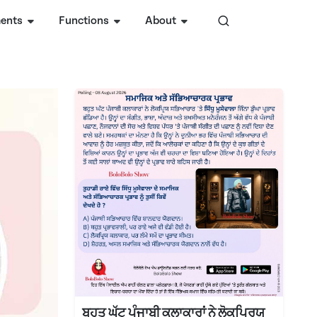
ents
Functions
About
ਬਹੁਤ ਘੱਟ ਪੰਜਾਬੀ ਕਲਾਕਾਰਾਂ ਨੇ ਲੋਕਪ੍ਰਿਯ