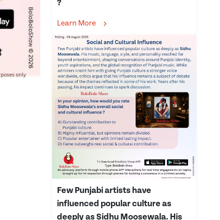
?
Learn More
Few Punjabi artists have
influenced popular culture as
deeply as Sidhu Moosewala. His