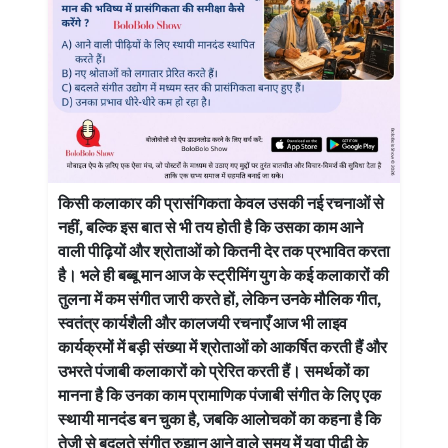
किसी कलाकार की प्रासंगिकता केवल उसकी नई रचनाओं से
नहीं, बल्कि इस बात से भी तय होती है कि उसका काम आने
वाली पीढ़ियों और श्रोताओं को कितनी देर तक प्रभावित करता
है। भले ही बब्बू मान आज के स्ट्रीमिंग युग के कई कलाकारों की
तुलना में कम संगीत जारी करते हों, लेकिन उनके मौलिक गीत,
स्वतंत्र कार्यशैली और कालजयी रचनाएँ आज भी लाइव
कार्यक्रमों में बड़ी संख्या में श्रोताओं को आकर्षित करती हैं और
उभरते पंजाबी कलाकारों को प्रेरित करती हैं। समर्थकों का
मानना है कि उनका काम प्रामाणिक पंजाबी संगीत के लिए एक
स्थायी मानदंड बन चुका है, जबकि आलोचकों का कहना है कि
तेजी से बदलते संगीत रुझान आने वाले समय में युवा पीढ़ी के