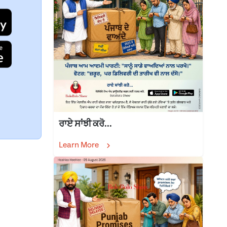
ਰਾਏ ਸਾਂਝੀ ਕਰੋ...
Learn More