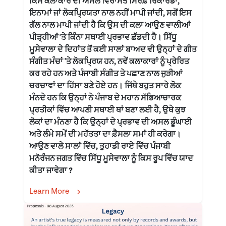
ਕਿਸੇ ਕਲਾਕਾਰ ਦੀ ਅਸਲ ਵਿਰਾਸਤ ਸਿਰਫ਼ ਰਿਕਾਰਡਾਂ,
ਇਨਾਮਾਂ ਜਾਂ ਲੋਕਪ੍ਰਿਯਤਾ ਨਾਲ ਨਹੀਂ ਮਾਪੀ ਜਾਂਦੀ, ਸਗੋਂ ਇਸ
ਗੱਲ ਨਾਲ ਮਾਪੀ ਜਾਂਦੀ ਹੈ ਕਿ ਉਸ ਦੀ ਕਲਾ ਆਉਣ ਵਾਲੀਆਂ
ਪੀੜ੍ਹੀਆਂ 'ਤੇ ਕਿੰਨਾ ਸਥਾਈ ਪ੍ਰਭਾਵ ਛੱਡਦੀ ਹੈ। ਸਿੱਧੂ
ਮੂਸੇਵਾਲਾ ਦੇ ਦਿਹਾਂਤ ਤੋਂ ਕਈ ਸਾਲਾਂ ਬਾਅਦ ਵੀ ਉਨ੍ਹਾਂ ਦੇ ਗੀਤ
ਸੰਗੀਤ ਮੰਚਾਂ 'ਤੇ ਲੋਕਪ੍ਰਿਯ ਹਨ, ਨਵੇਂ ਕਲਾਕਾਰਾਂ ਨੂੰ ਪ੍ਰੇਰਿਤ
ਕਰ ਰਹੇ ਹਨ ਅਤੇ ਪੰਜਾਬੀ ਸੰਗੀਤ ਤੇ ਪਛਾਣ ਨਾਲ ਜੁੜੀਆਂ
ਚਰਚਾਵਾਂ ਦਾ ਹਿੱਸਾ ਬਣੇ ਹੋਏ ਹਨ। ਜਿੱਥੇ ਬਹੁਤ ਸਾਰੇ ਲੋਕ
ਮੰਨਦੇ ਹਨ ਕਿ ਉਨ੍ਹਾਂ ਨੇ ਪੰਜਾਬ ਦੇ ਮਹਾਨ ਸੱਭਿਆਚਾਰਕ
ਪ੍ਰਤੀਕਾਂ ਵਿੱਚ ਆਪਣੀ ਸਥਾਈ ਥਾਂ ਬਣਾ ਲਈ ਹੈ, ਉਥੇ ਕੁਝ
ਲੋਕਾਂ ਦਾ ਮੰਨਣਾ ਹੈ ਕਿ ਉਨ੍ਹਾਂ ਦੇ ਪ੍ਰਭਾਵ ਦੀ ਅਸਲ ਡੂੰਘਾਈ
ਅਤੇ ਲੰਮੇ ਸਮੇਂ ਦੀ ਮਹੱਤਤਾ ਦਾ ਫ਼ੈਸਲਾ ਸਮਾਂ ਹੀ ਕਰੇਗਾ।
ਆਉਣ ਵਾਲੇ ਸਾਲਾਂ ਵਿੱਚ, ਤੁਹਾਡੀ ਰਾਏ ਵਿੱਚ ਪੰਜਾਬੀ
ਮਨੋਰੰਜਨ ਜਗਤ ਵਿੱਚ ਸਿੱਧੂ ਮੂਸੇਵਾਲਾ ਨੂੰ ਕਿਸ ਰੂਪ ਵਿੱਚ ਯਾਦ
ਕੀਤਾ ਜਾਵੇਗਾ ?
Learn More