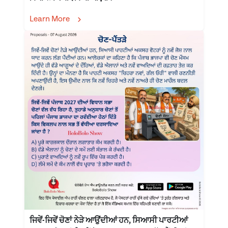
Learn More
ਜਿਵੇਂ-ਜਿਵੇਂ ਚੋਣਾਂ ਨੇੜੇ ਆਉਂਦੀਆਂ ਹਨ, ਸਿਆਸੀ ਪਾਰਟੀਆਂ