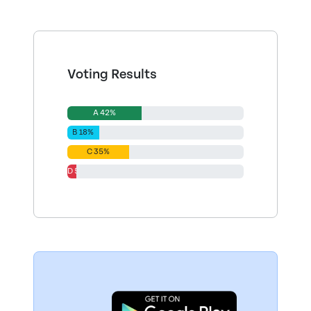
Voting Results
A 42%
B 18%
C 35%
D 5%