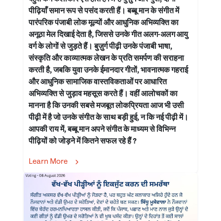
पीढ़ियाँ समान रूप से पसंद करती हैं। बब्बू मान के संगीत में
पारंपरिक पंजाबी लोक मूल्यों और आधुनिक अभिव्यक्ति का
अनूठा मेल दिखाई देता है, जिससे उनके गीत अलग-अलग आयु
वर्ग के लोगों से जुड़ते हैं। बुज़ुर्ग पीढ़ी उनके पंजाबी भाषा,
संस्कृति और काव्यात्मक लेखन के प्रति समर्पण की सराहना
करती है, जबकि युवा उनके ईमानदार गीतों, भावनात्मक गहराई
और आधुनिक सामाजिक वास्तविकताओं पर आधारित
अभिव्यक्ति से जुड़ाव महसूस करते हैं। वहीं आलोचकों का
मानना है कि उनकी सबसे मजबूत लोकप्रियता आज भी उसी
पीढ़ी में है जो उनके संगीत के साथ बड़ी हुई, न कि नई पीढ़ी में।
आपकी राय में, बब्बू मान अपने संगीत के माध्यम से विभिन्न
पीढ़ियों को जोड़ने में कितने सफल रहे हैं ?
Learn More