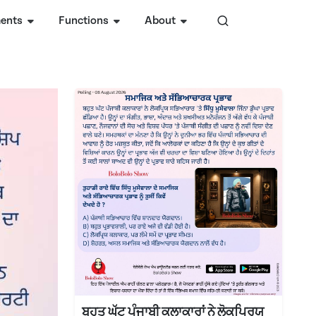
ents
Functions
About
ਬਹੁਤ ਘੱਟ ਪੰਜਾਬੀ ਕਲਾਕਾਰਾਂ ਨੇ ਲੋਕਪ੍ਰਿਯ