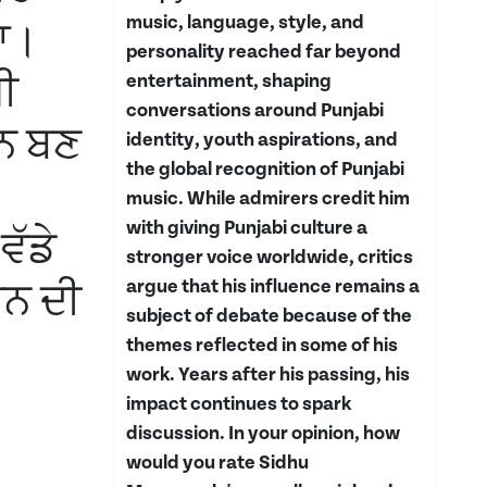
music, language, style, and
ਗਾ।
personality reached far beyond
ਧੀ
entertainment, shaping
conversations around Punjabi
ਠਨ ਬਣ
identity, youth aspirations, and
the global recognition of Punjabi
music. While admirers credit him
with giving Punjabi culture a
ਵੱਡੇ
stronger voice worldwide, critics
argue that his influence remains a
ਨ ਦੀ
subject of debate because of the
themes reflected in some of his
work. Years after his passing, his
impact continues to spark
discussion. In your opinion, how
would you rate Sidhu