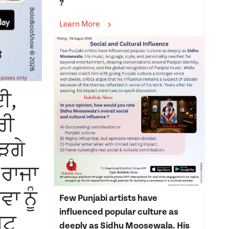
?
Learn More
ੀ,
ਰੀ
ੜਗੇ
 ਰਾਜਾ
ਾ ਨੂੰ
Few Punjabi artists have
influenced popular culture as
ਸ਼ਟ
deeply as Sidhu Moosewala. His