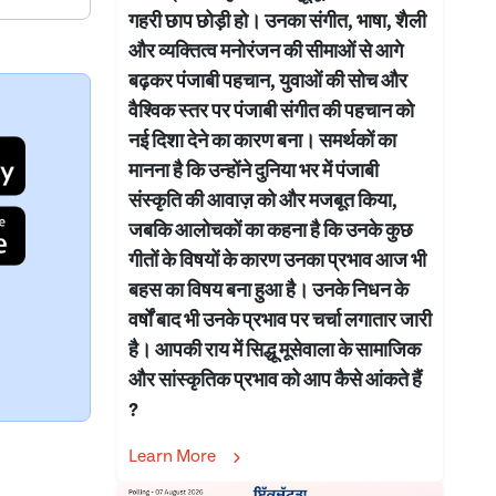
गहरी छाप छोड़ी हो। उनका संगीत, भाषा, शैली
और व्यक्तित्व मनोरंजन की सीमाओं से आगे
बढ़कर पंजाबी पहचान, युवाओं की सोच और
वैश्विक स्तर पर पंजाबी संगीत की पहचान को
नई दिशा देने का कारण बना। समर्थकों का
मानना है कि उन्होंने दुनिया भर में पंजाबी
संस्कृति की आवाज़ को और मजबूत किया,
जबकि आलोचकों का कहना है कि उनके कुछ
गीतों के विषयों के कारण उनका प्रभाव आज भी
बहस का विषय बना हुआ है। उनके निधन के
वर्षों बाद भी उनके प्रभाव पर चर्चा लगातार जारी
है। आपकी राय में सिद्धू मूसेवाला के सामाजिक
और सांस्कृतिक प्रभाव को आप कैसे आंकते हैं
?
Learn More