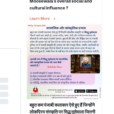
Moosewala's overall social and
cultural influence ?
Learn More
बहुत कम पंजाबी कलाकार ऐसे हुए हैं जिन्होंने
लोकप्रिय संस्कृति पर सिद्धू मूसेवाला जितनी