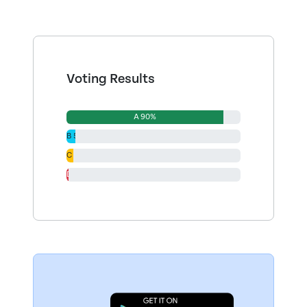
Voting Results
A 90%
B 5%
C 4%
D 1%