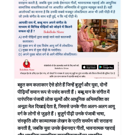
बहुत कम कलाकार ऐसे होते हैं जिन्हें बुज़ुर्ग और युवा, दोनों
पीढ़ियाँ समान रूप से पसंद करती हैं। बब्बू मान के संगीत में
पारंपरिक पंजाबी लोक मूल्यों और आधुनिक अभिव्यक्ति का
अनूठा मेल दिखाई देता है, जिससे उनके गीत अलग-अलग आयु
वर्ग के लोगों से जुड़ते हैं। बुज़ुर्ग पीढ़ी उनके पंजाबी भाषा,
संस्कृति और काव्यात्मक लेखन के प्रति समर्पण की सराहना
करती है, जबकि युवा उनके ईमानदार गीतों, भावनात्मक गहराई