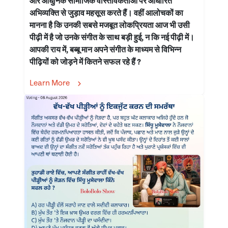
और आधुनिक सामाजिक वास्तविकताओं पर आधारित
अभिव्यक्ति से जुड़ाव महसूस करते हैं। वहीं आलोचकों का
मानना है कि उनकी सबसे मजबूत लोकप्रियता आज भी उसी
पीढ़ी में है जो उनके संगीत के साथ बड़ी हुई, न कि नई पीढ़ी में।
आपकी राय में, बब्बू मान अपने संगीत के माध्यम से विभिन्न
पीढ़ियों को जोड़ने में कितने सफल रहे हैं ?
Learn More