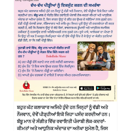
ਬਹੁਤ ਘੱਟ ਕਲਾਕਾਰ ਅਜਿਹੇ ਹੁੰਦੇ ਹਨ ਜਿਨ੍ਹਾਂ ਨੂੰ ਵੱਡੀ ਅਤੇ
ਨੌਜਵਾਨ, ਦੋਵੇਂ ਪੀੜ੍ਹੀਆਂ ਇਕੋ ਜਿਹਾ ਪਸੰਦ ਕਰਦੀਆਂ ਹਨ।
ਬੱਬੂ ਮਾਨ ਦੇ ਸੰਗੀਤ ਵਿੱਚ ਰਵਾਇਤੀ ਪੰਜਾਬੀ ਲੋਕ-ਕਦਰਾਂ-
ਕੀਮਤਾਂ ਅਤੇ ਆਧੁਨਿਕ ਅੰਦਾਜ਼ ਦਾ ਅਨੋਖਾ ਸੁਮੇਲ ਹੈ, ਜਿਸ