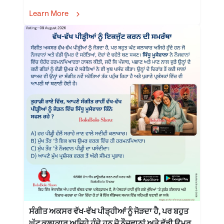
Learn More
ਸੰਗੀਤ ਅਕਸਰ ਵੱਖ-ਵੱਖ ਪੀੜ੍ਹੀਆਂ ਨੂੰ ਜੋੜਦਾ ਹੈ, ਪਰ ਬਹੁਤ
ਘੱਟ ਕਲਾਕਾਰ ਅਜਿਹੇ ਹੁੰਦੇ ਹਨ ਜੋ ਨੌਜਵਾਨਾਂ ਅਤੇ ਵੱਡੀ ਉਮਰ