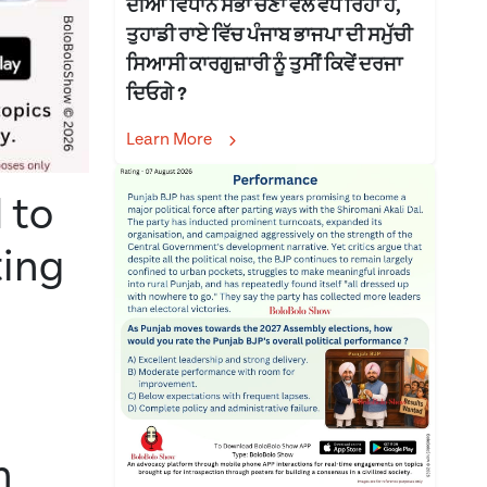
ਦੀਆਂ ਵਿਧਾਨ ਸਭਾ ਚੋਣਾਂ ਵੱਲ ਵੱਧ ਰਿਹਾ ਹੈ,
ਤੁਹਾਡੀ ਰਾਏ ਵਿੱਚ ਪੰਜਾਬ ਭਾਜਪਾ ਦੀ ਸਮੁੱਚੀ
ਸਿਆਸੀ ਕਾਰਗੁਜ਼ਾਰੀ ਨੂੰ ਤੁਸੀਂ ਕਿਵੇਂ ਦਰਜਾ
ਦਿਓਗੇ ?
Learn More
 to
ting
n