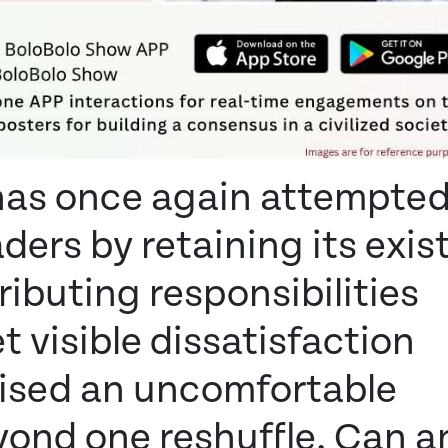
has once again attempted
ers by retaining its exis
ributing responsibilities
 visible dissatisfaction
aised an uncomfortable
yond one reshuffle. Can a