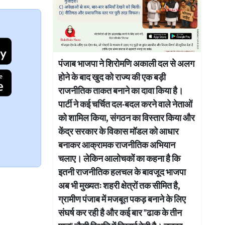
पंजाब भाजपा ने शिरोमणि अकाली दल से अलग
होने के बाद खुद को राज्य की एक बड़ी
राजनीतिक ताकत बनाने का दावा किया है।
पार्टी ने कई चर्चित दल-बदल करने वाले नेताओं
को शामिल किया, संगठन का विस्तार किया और
केंद्र सरकार के विकास मॉडल को आधार
बनाकर आक्रामक राजनीतिक अभियान
चलाए। लेकिन आलोचकों का कहना है कि
इतनी राजनीतिक हलचल के बावजूद भाजपा
अब भी मुख्यतः शहरी क्षेत्रों तक सीमित है,
ग्रामीण पंजाब में मजबूत पकड़ बनाने के लिए
संघर्ष कर रही है और कई बार "ढाक के तीन