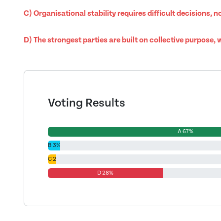
C) Organisational stability requires difficult decisions, 
D) The strongest parties are built on collective purpose, 
Voting Results
A 67%
B 3%
C 2%
D 28%