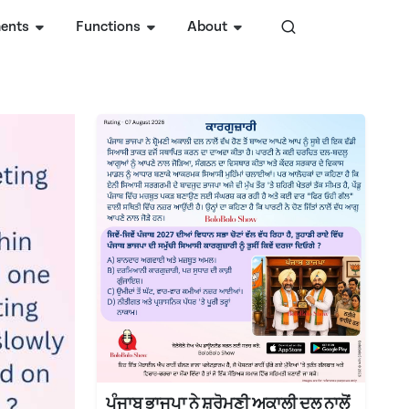
ents
Functions
About
ਪੰਜਾਬ ਭਾਜਪਾ ਨੇ ਸ਼੍ਰੋਮਣੀ ਅਕਾਲੀ ਦਲ ਨਾਲੋਂ