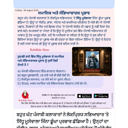
ਬਹੁਤ ਘੱਟ ਪੰਜਾਬੀ ਕਲਾਕਾਰਾਂ ਨੇ ਲੋਕਪ੍ਰਿਯ ਸਭਿਆਚਾਰ 'ਤੇ
ਸਿੱਧੂ ਮੂਸੇਵਾਲਾ ਜਿੰਨਾ ਡੂੰਘਾ ਪ੍ਰਭਾਵ ਛੱਡਿਆ ਹੈ। ਉਨ੍ਹਾਂ ਦਾ