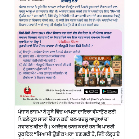
ਪੰਜਾਬ ਭਾਜਪਾ ਨੇ ਸੂਬੇ ਵਿੱਚ ਆਪਣਾ ਦਾਇਰਾ ਵੱਧਾਉਣ ਲਈ
ਪਿਛਲੇ ਕੁਝ ਸਾਲਾਂ ਦੌਰਾਨ ਕਈ ਦਲ-ਬਦਲੂ ਆਗੂਆਂ ਦਾ
ਸਵਾਗਤ ਕੀਤਾ ਹੈ। ਆਲੋਚਕ ਤਨਜ਼ ਕਰਦੇ ਹਨ ਕਿ ਪਾਰਟੀ
ਹੁਣ ਇਕ “ਸਿਆਸੀ ਉਡੀਕ ਘਰ” ਬਣ ਗਈ ਹੈ, ਜਿੱਥੇ ਕੱਲ੍ਹ ਦੇ