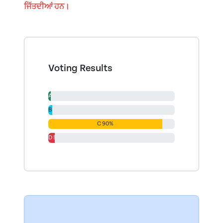
ਜਿੱਤਦੀਆਂ ਹਨ।
Voting Results
A 2%
B 3%
C 90%
D 5%