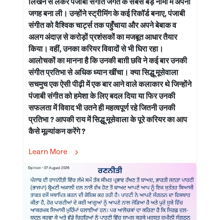
लिखने से लेकर पंजाबी संगीत जगत के सबसे बड़े नामों में अपनी
जगह बना ली। उन्होंने स्ट्रीमिंग के कई रिकॉर्ड बनाए, पंजाबी
संगीत को वैश्विक चार्ट्स तक पहुँचाया और अपने बेबाक व
अलग अंदाज़ से करोड़ों प्रशंसकों का मजबूत आधार तैयार
किया। वहीं, उनका करियर विवादों से भी घिरा रहा।
आलोचकों का मानना है कि उनकी बाग़ी छवि ने कई बार उनकी
संगीत प्रतिभा से अधिक ध्यान खींचा। क्या सिद्धू मूसेवाला
सचमुच एक ऐसी पीढ़ी में एक बार आने वाले कलाकार थे जिन्होंने
पंजाबी संगीत को हमेशा के लिए बदल दिया या फिर उनकी
सफलता में विवाद भी उतने ही महत्वपूर्ण रहे जितनी उनकी
प्रतिभा ? आपकी राय में सिद्धू मूसेवाला के पूरे करियर का आप
कैसे मूल्यांकन करेंगे ?
Learn More