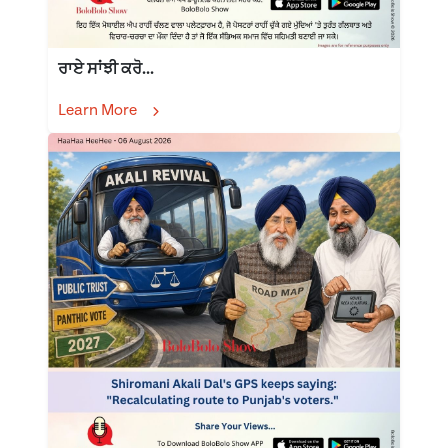
ਰਾਏ ਸਾਂਝੀ ਕਰੋ...
Learn More