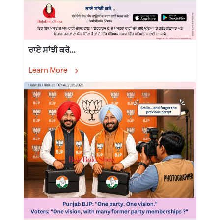
ਰਾਏ ਸਾਂਝੀ ਕਰੋ...
Learn More