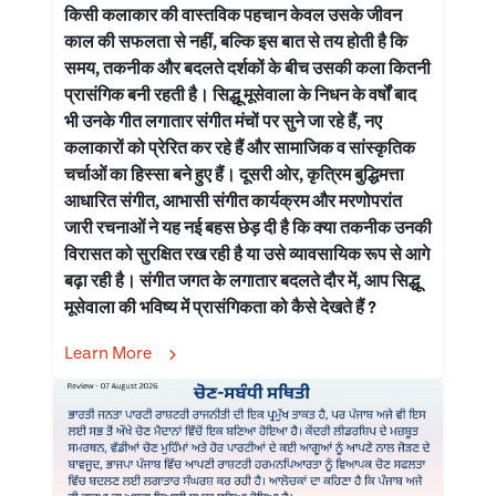
किसी कलाकार की वास्तविक पहचान केवल उसके जीवन
काल की सफलता से नहीं, बल्कि इस बात से तय होती है कि
समय, तकनीक और बदलते दर्शकों के बीच उसकी कला कितनी
प्रासंगिक बनी रहती है। सिद्धू मूसेवाला के निधन के वर्षों बाद
भी उनके गीत लगातार संगीत मंचों पर सुने जा रहे हैं, नए
कलाकारों को प्रेरित कर रहे हैं और सामाजिक व सांस्कृतिक
चर्चाओं का हिस्सा बने हुए हैं। दूसरी ओर, कृत्रिम बुद्धिमत्ता
आधारित संगीत, आभासी संगीत कार्यक्रम और मरणोपरांत
जारी रचनाओं ने यह नई बहस छेड़ दी है कि क्या तकनीक उनकी
विरासत को सुरक्षित रख रही है या उसे व्यावसायिक रूप से आगे
बढ़ा रही है। संगीत जगत के लगातार बदलते दौर में, आप सिद्धू
मूसेवाला की भविष्य में प्रासंगिकता को कैसे देखते हैं ?
Learn More