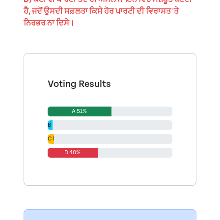
ਹੈ, ਜਦੋਂ ਉਸਦੀ ਸਫ਼ਲਤਾ ਕਿਸੇ ਹੋਰ ਪਾਰਟੀ ਦੀ ਵਿਰਾਸਤ 'ਤੇ
ਨਿਰਭਰ ਨਾ ਦਿਸੇ।
Voting Results
A 51%
B 4%
C 5%
D 40%