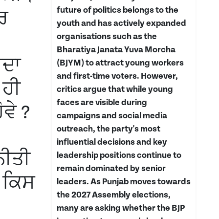
future of politics belongs to the
ਕਰ
youth and has actively expanded
organisations such as the
Bharatiya Janata Yuva Morcha
ਰਦਾ
(BJYM) to attract young workers
and first-time voters. However,
 ਹੀ
critics argue that while young
faces are visible during
ਵੇ ?
campaigns and social media
outreach, the party's most
influential decisions and key
ਨੀਤੀ
leadership positions continue to
remain dominated by senior
 ਕਿਸ
leaders. As Punjab moves towards
the 2027 Assembly elections,
many are asking whether the BJP