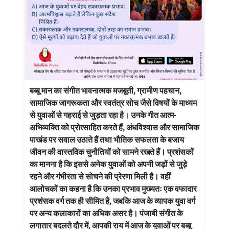
बब्बू मान का संगीत भावनात्मक मजबूती, ग्रामीण पहचान,
सामाजिक जागरूकता और स्वतंत्र सोच जैसे विषयों के माध्यम
से युवाओं से गहराई से जुड़ता रहा है। उनके गीत आत्म-
अभिव्यक्ति को प्रोत्साहित करते हैं, अंधविश्वास और सामाजिक
पाखंड पर सवाल उठाते हैं तथा भौतिक सफलता के बजाय
जीवन की वास्तविक चुनौतियों को सामने रखते हैं। प्रशंसकों
का मानना है कि इससे अनेक युवाओं को अपनी जड़ों से जुड़े
रहने और गंभीरता से सोचने की प्रेरणा मिली है। वहीं
आलोचकों का कहना है कि उनका प्रभाव मुख्यतः एक वफादार
प्रशंसक वर्ग तक ही सीमित है, जबकि आज के व्यापक युवा वर्ग
पर अन्य कलाकारों का अधिक असर है। पंजाबी संगीत के
लगातार बदलते दौर में, आपकी राय में आज के युवाओं पर बब्बू