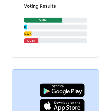
Voting Results
A 60%
B 5%
C 12%
D 23%