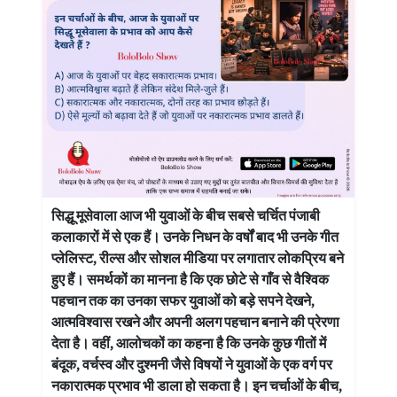
सिद्धू मूसेवाला आज भी युवाओं के बीच सबसे चर्चित पंजाबी
कलाकारों में से एक हैं। उनके निधन के वर्षों बाद भी उनके गीत
प्लेलिस्ट, रील्स और सोशल मीडिया पर लगातार लोकप्रिय बने
हुए हैं। समर्थकों का मानना है कि एक छोटे से गाँव से वैश्विक
पहचान तक का उनका सफर युवाओं को बड़े सपने देखने,
आत्मविश्वास रखने और अपनी अलग पहचान बनाने की प्रेरणा
देता है। वहीं, आलोचकों का कहना है कि उनके कुछ गीतों में
बंदूक, वर्चस्व और दुश्मनी जैसे विषयों ने युवाओं के एक वर्ग पर
नकारात्मक प्रभाव भी डाला हो सकता है। इन चर्चाओं के बीच,