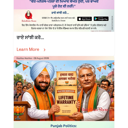
ਰਾਏ ਸਾਂਝੀ ਕਰੋ...
Learn More