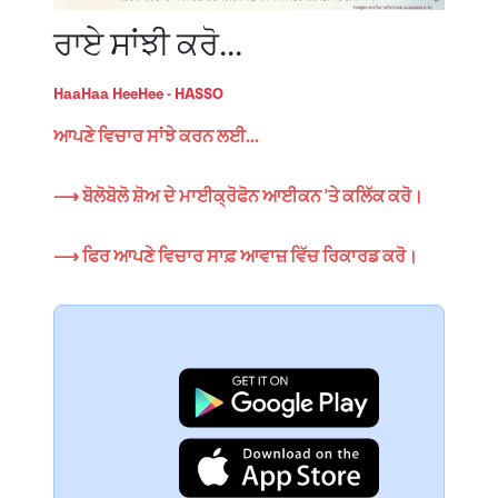
ਰਾਏ ਸਾਂਝੀ ਕਰੋ...
HaaHaa HeeHee - HASSO
ਆਪਣੇ ਵਿਚਾਰ ਸਾਂਝੇ ਕਰਨ ਲਈ...
⟶ ਬੋਲੋਬੋਲੋ ਸ਼ੋਅ ਦੇ ਮਾਈਕ੍ਰੋਫੋਨ ਆਈਕਨ 'ਤੇ ਕਲਿੱਕ ਕਰੋ।
⟶ ਫਿਰ ਆਪਣੇ ਵਿਚਾਰ ਸਾਫ਼ ਆਵਾਜ਼ ਵਿੱਚ ਰਿਕਾਰਡ ਕਰੋ।