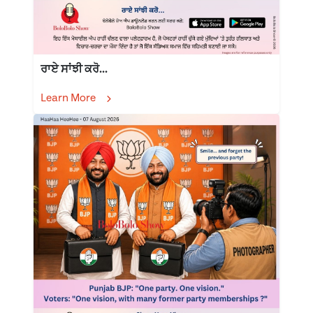
ਰਾਏ ਸਾਂਝੀ ਕਰੋ...
Learn More