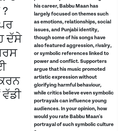
his career, Babbu Maan has
 ?
largely focused on themes such
 ਪਰ
as emotions, relationships, social
issues, and Punjabi identity,
 ਦੱਸੇ
though some of his songs have
also featured aggression, rivalry,
ਂਗਰਸ
or symbolic references linked to
power and conflict. Supporters
ਾਈ
argue that his music promoted
artistic expression without
 ਕਰਨ
glorifying harmful behaviour,
 ਵੱਡੀ
while critics believe even symbolic
portrayals can influence young
audiences. In your opinion, how
would you rate Babbu Maan's
portrayal of such symbolic culture