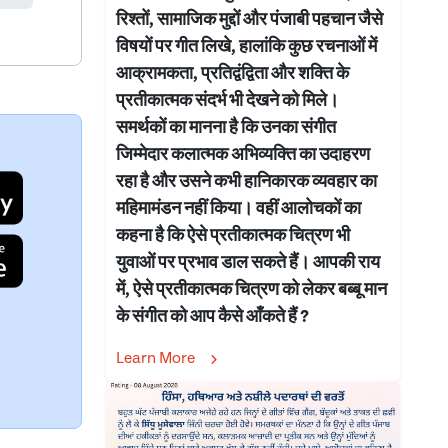
रिश्तों, सामाजिक मुद्दों और पंजाबी पहचान जैसे
विषयों पर गीत लिखे, हालांकि कुछ रचनाओं में
आक्रामकता, प्रतिद्वंद्विता और शक्ति के
प्रतीकात्मक संदर्भ भी देखने को मिले।
समर्थकों का मानना है कि उनका संगीत
जिम्मेदार कलात्मक अभिव्यक्ति का उदाहरण
रहा है और उसने कभी हानिकारक व्यवहार का
महिमामंडन नहीं किया। वहीं आलोचकों का
कहना है कि ऐसे प्रतीकात्मक चित्रण भी
युवाओं पर प्रभाव डाल सकते हैं। आपकी राय
में, ऐसे प्रतीकात्मक चित्रण को लेकर बब्बू मान
के संगीत को आप कैसे आँकते हैं ?
Learn More