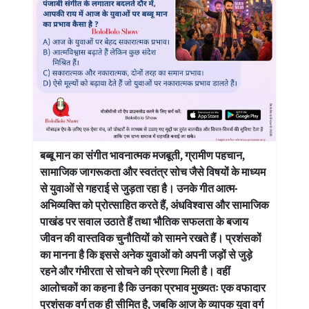
बब्बू मान का संगीत भावनात्मक मजबूती, ग्रामीण पहचान,
सामाजिक जागरूकता और स्वतंत्र सोच जैसे विषयों के माध्यम
से युवाओं से गहराई से जुड़ता रहा है। उनके गीत आत्म-
अभिव्यक्ति को प्रोत्साहित करते हैं, अंधविश्वास और सामाजिक
पाखंड पर सवाल उठाते हैं तथा भौतिक सफलता के बजाय
जीवन की वास्तविक चुनौतियों को सामने रखते हैं। प्रशंसकों
का मानना है कि इससे अनेक युवाओं को अपनी जड़ों से जुड़े
रहने और गंभीरता से सोचने की प्रेरणा मिली है। वहीं
आलोचकों का कहना है कि उनका प्रभाव मुख्यतः एक वफादार
प्रशंसक वर्ग तक ही सीमित है, जबकि आज के व्यापक युवा वर्ग