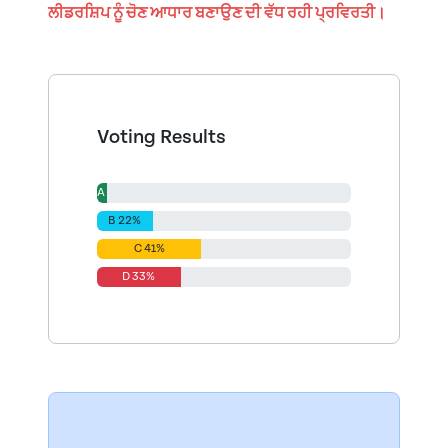
ਲੀਡਰਸ਼ਿਪ ਨੂੰ ਚੋਣ ਆਧਾਰ ਬਣਾਉਣ ਦੀ ਵੱਧ ਰਹੀ ਪ੍ਰਵਿਰਤੀ।
Voting Results
A 4%
B 22%
C 41%
D 33%