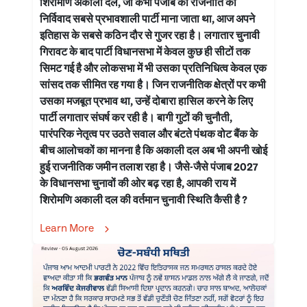
शिरोमणि अकाली दल, जो कभी पंजाब की राजनीति की
निर्विवाद सबसे प्रभावशाली पार्टी माना जाता था, आज अपने
इतिहास के सबसे कठिन दौर से गुजर रहा है। लगातार चुनावी
गिरावट के बाद पार्टी विधानसभा में केवल कुछ ही सीटों तक
सिमट गई है और लोकसभा में भी उसका प्रतिनिधित्व केवल एक
सांसद तक सीमित रह गया है। जिन राजनीतिक क्षेत्रों पर कभी
उसका मजबूत प्रभाव था, उन्हें दोबारा हासिल करने के लिए
पार्टी लगातार संघर्ष कर रही है। बागी गुटों की चुनौती,
पारंपरिक नेतृत्व पर उठते सवाल और बंटते पंथक वोट बैंक के
बीच आलोचकों का मानना है कि अकाली दल अब भी अपनी खोई
हुई राजनीतिक जमीन तलाश रहा है। जैसे-जैसे पंजाब 2027
के विधानसभा चुनावों की ओर बढ़ रहा है, आपकी राय में
शिरोमणि अकाली दल की वर्तमान चुनावी स्थिति कैसी है ?
Learn More