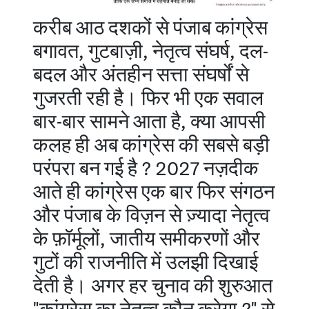
करीब आठ दशकों से पंजाब कांग्रेस
बगावत, गुटबाज़ी, नेतृत्व संघर्ष, दल-
बदल और अंतहीन सत्ता संघर्षों से
गुजरती रही है। फिर भी एक सवाल
बार-बार सामने आता है, क्या आपसी
कलह ही अब कांग्रेस की सबसे बड़ी
परंपरा बन गई है ? 2027 नज़दीक
आते ही कांग्रेस एक बार फिर संगठन
और पंजाब के विज़न से ज़्यादा नेतृत्व
के फ़ॉर्मूलों, जातीय समीकरणों और
गुटों की राजनीति में उलझी दिखाई
देती है। अगर हर चुनाव की शुरुआत