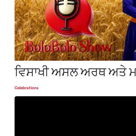
ਵਿਸਾਖੀ ਅਸਲ ਅਰਥ ਅਤੇ ਮ
Celebrations