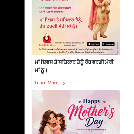
ਮਾਂ ਦਿਵਸ ਤੇ ਸਤਿਕਾਰ ਤੈਨੂੰ ਰੱਬ ਵਰਗੀ ਮੇਰੀ
ਮਾਂ ਨੂੰ।
Learn More