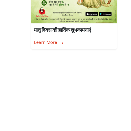
मातृ दिवस की हार्दिक शुभकामनाएं
Learn More