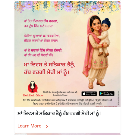
ਮਾਂ ਦਿਵਸ ਤੇ ਸਤਿਕਾਰ ਤੈਨੂੰ ਰੱਬ ਵਰਗੀ ਮੇਰੀ ਮਾਂ ਨੂੰ।
Learn More