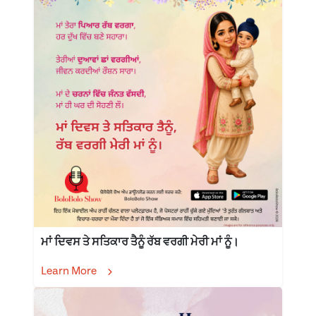
ਮਾਂ ਦਿਵਸ ਤੇ ਸਤਿਕਾਰ ਤੈਨੂੰ ਰੱਬ ਵਰਗੀ ਮੇਰੀ ਮਾਂ ਨੂੰ।
Learn More