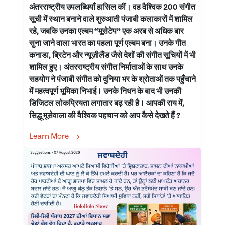
अंतरराष्ट्रीय उपलब्धियाँ हासिल कीं। वह वैश्विक 200 संगीत
सूची में स्थान बनाने वाले शुरुआती पंजाबी कलाकारों में शामिल
रहे, जबकि उनका एल्बम “मूसेटेप” एक अरब से अधिक बार
सुना जाने वाला भारत का पहला पूर्ण एल्बम बना। उनके गीत
कनाडा, ब्रिटेन और न्यूज़ीलैंड जैसे देशों की संगीत सूचियों में भी
शामिल हुए। अंतरराष्ट्रीय संगीत निर्माताओं के साथ उनके
सहयोग ने पंजाबी संगीत को दुनिया भर के श्रोताओं तक पहुँचाने
में महत्वपूर्ण भूमिका निभाई। उनके निधन के बाद भी उनकी
डिजिटल लोकप्रियता लगातार बढ़ रही है। आपकी राय में,
सिद्धू मूसेवाला की वैश्विक पहचान को आप कैसे देखते हैं ?
Learn More