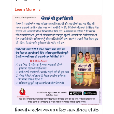
Learn More
ਸਿਆਸੀ ਪਾਰਟੀਆਂ ਅਕਸਰ ਮਹਿਲਾ ਸਸ਼ਕਤੀਕਰਨ ਦੀ ਗੱਲ