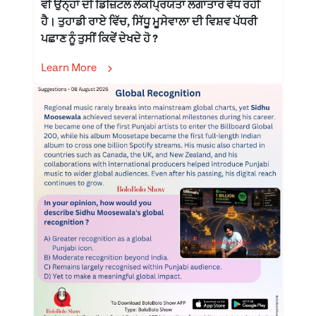
ਵੀ ਉਨ੍ਹਾਂ ਦੀ ਡਿਜ਼ਿਟਲ ਲੋਕਪ੍ਰਿਯਤਾ ਲਗਾਤਾਰ ਵੱਧ ਰਹੀ
ਹੈ। ਤੁਹਾਡੀ ਰਾਏ ਵਿੱਚ, ਸਿੱਧੂ ਮੂਸੇਵਾਲਾ ਦੀ ਵਿਸ਼ਵ ਪੱਧਰੀ
ਪਛਾਣ ਨੂੰ ਤੁਸੀਂ ਕਿਵੇਂ ਦੇਖਦੇ ਹੋ ?
Learn More