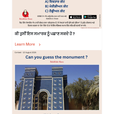
ਕੀ ਤੁਸੀਂ ਇਸ ਸਮਾਰਕ ਨੂੰ ਪਛਾਣ ਸਕਦੇ ਹੋ ?
Learn More