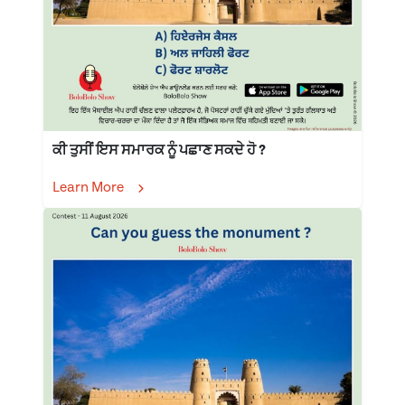
ਕੀ ਤੁਸੀਂ ਇਸ ਸਮਾਰਕ ਨੂੰ ਪਛਾਣ ਸਕਦੇ ਹੋ ?
Learn More