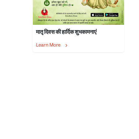
मातृ दिवस की हार्दिक शुभकामनाएं
Learn More