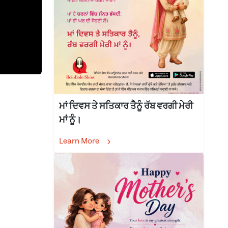
ਮਾਂ ਦਿਵਸ ਤੇ ਸਤਿਕਾਰ ਤੈਨੂੰ ਰੱਬ ਵਰਗੀ ਮੇਰੀ
ਮਾਂ ਨੂੰ।
Learn More