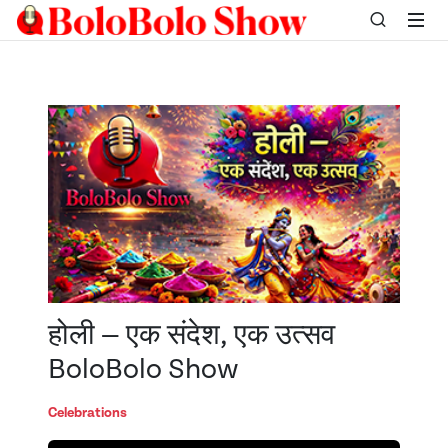
होली — एक संदेश, एक उत्सव
BoloBolo Show
Celebrations