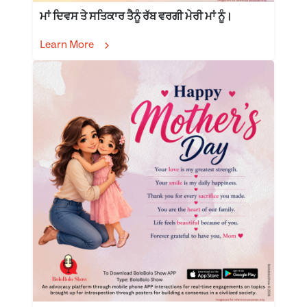
ਮਾਂ ਦਿਵਸ ਤੇ ਸਤਿਕਾਰ ਤੈਨੂੰ ਰੱਬ ਵਰਗੀ ਮੇਰੀ ਮਾਂ ਨੂੰ।
Learn More